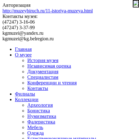
Авторизация
http://muzeybiruch.ru/11-istoriya-muzeya.html
Контакты музея:
(47247) 3-16-06
(47247) 3-37-99
kgmuzei@yandex.ru
kgmuzei@kg.belregion.ru
Главная
О музее
История музея
Независимая оценка
Документация
Специалистам
Конференции и чтения
Контакты
Филиалы
Коллекции
Археология
Бонистика
Нумизматика
Фалеристика
Мебель
Одежда
Естественнонаучные материалы