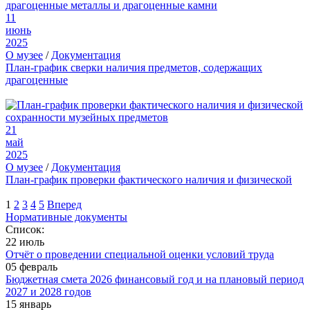
11
июнь
2025
О музее
/
Документация
План-график сверки наличия предметов, содержащих
драгоценные
21
май
2025
О музее
/
Документация
План-график проверки фактического наличия и физической
1
2
3
4
5
Вперед
Нормативные документы
Список:
22 июль
Отчёт о проведении специальной оценки условий труда
05 февраль
Бюджетная смета 2026 финансовый год и на плановый период
2027 и 2028 годов
15 январь