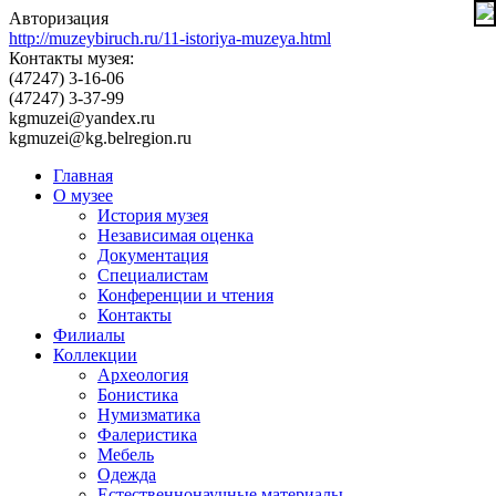
Авторизация
http://muzeybiruch.ru/11-istoriya-muzeya.html
Контакты музея:
(47247) 3-16-06
(47247) 3-37-99
kgmuzei@yandex.ru
kgmuzei@kg.belregion.ru
Главная
О музее
История музея
Независимая оценка
Документация
Специалистам
Конференции и чтения
Контакты
Филиалы
Коллекции
Археология
Бонистика
Нумизматика
Фалеристика
Мебель
Одежда
Естественнонаучные материалы