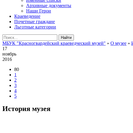
Именные списки
Архивные документы
Наши Герои
Краеведение
Почетные граждане
Льготные категории
Найти
МБУК "Красногвардейский краеведческий музей"
»
О музее
»
17
ноябрь
2016
80
1
2
3
4
5
История музея