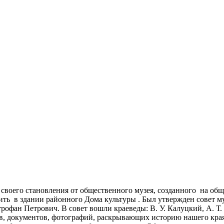
своего становления от общественного музея, созданного на об
ь в здании районного Дома культуры . Был утвержден совет музе
фан Петрович. В совет вошли краеведы: В. У. Калуцкий, А. Т. 
ов, документов, фотографий, раскрывающих историю нашего края