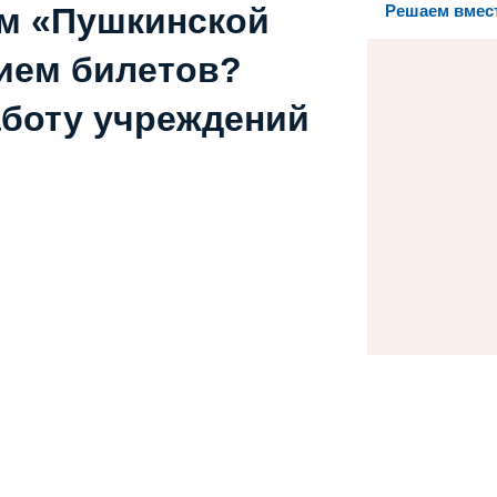
ем «Пушкинской
Решаем вмес
ием билетов?
аботу учреждений