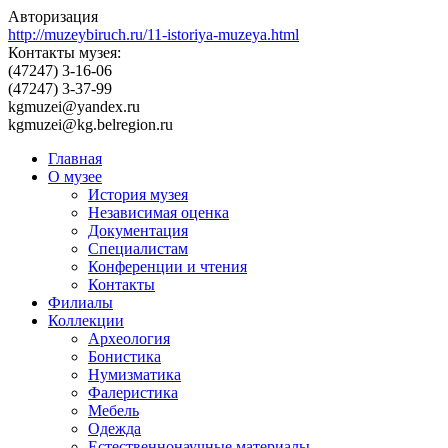
Авторизация
http://muzeybiruch.ru/11-istoriya-muzeya.html
Контакты музея:
(47247) 3-16-06
(47247) 3-37-99
kgmuzei@yandex.ru
kgmuzei@kg.belregion.ru
Главная
О музее
История музея
Независимая оценка
Документация
Специалистам
Конференции и чтения
Контакты
Филиалы
Коллекции
Археология
Бонистика
Нумизматика
Фалеристика
Мебель
Одежда
Естественнонаучные материалы