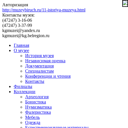
Авторизация
http://muzeybiruch.ru/11-istoriya-muzeya.html
Контакты музея:
(47247) 3-16-06
(47247) 3-37-99
kgmuzei@yandex.ru
kgmuzei@kg.belregion.ru
Главная
О музее
История музея
Независимая оценка
Документация
Специалистам
Конференции и чтения
Контакты
Филиалы
Коллекции
Археология
Бонистика
Нумизматика
Фалеристика
Мебель
Одежда
Естественнонаучные материалы