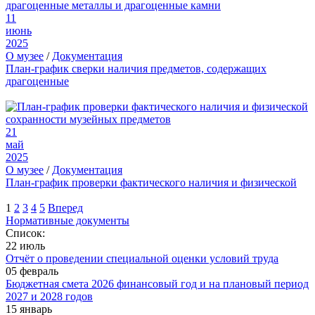
11
июнь
2025
О музее
/
Документация
План-график сверки наличия предметов, содержащих
драгоценные
21
май
2025
О музее
/
Документация
План-график проверки фактического наличия и физической
1
2
3
4
5
Вперед
Нормативные документы
Список:
22 июль
Отчёт о проведении специальной оценки условий труда
05 февраль
Бюджетная смета 2026 финансовый год и на плановый период
2027 и 2028 годов
15 январь