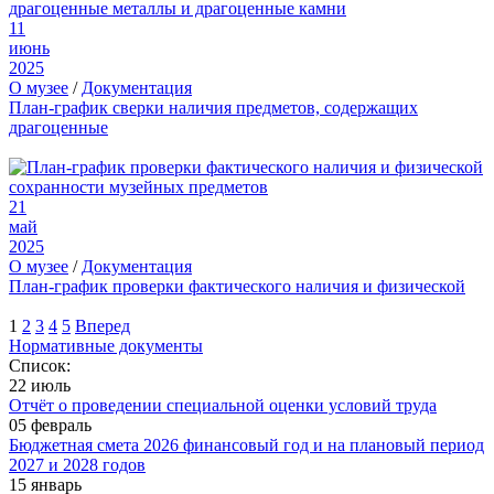
11
июнь
2025
О музее
/
Документация
План-график сверки наличия предметов, содержащих
драгоценные
21
май
2025
О музее
/
Документация
План-график проверки фактического наличия и физической
1
2
3
4
5
Вперед
Нормативные документы
Список:
22 июль
Отчёт о проведении специальной оценки условий труда
05 февраль
Бюджетная смета 2026 финансовый год и на плановый период
2027 и 2028 годов
15 январь