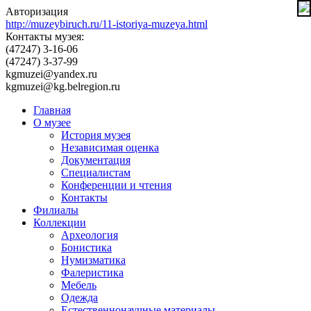
Авторизация
http://muzeybiruch.ru/11-istoriya-muzeya.html
Контакты музея:
(47247) 3-16-06
(47247) 3-37-99
kgmuzei@yandex.ru
kgmuzei@kg.belregion.ru
Главная
О музее
История музея
Независимая оценка
Документация
Специалистам
Конференции и чтения
Контакты
Филиалы
Коллекции
Археология
Бонистика
Нумизматика
Фалеристика
Мебель
Одежда
Естественнонаучные материалы