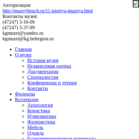
Авторизация
http://muzeybiruch.ru/11-istoriya-muzeya.html
Контакты музея:
(47247) 3-16-06
(47247) 3-37-99
kgmuzei@yandex.ru
kgmuzei@kg.belregion.ru
Главная
О музее
История музея
Независимая оценка
Документация
Специалистам
Конференции и чтения
Контакты
Филиалы
Коллекции
Археология
Бонистика
Нумизматика
Фалеристика
Мебель
Одежда
Естественнонаучные материалы