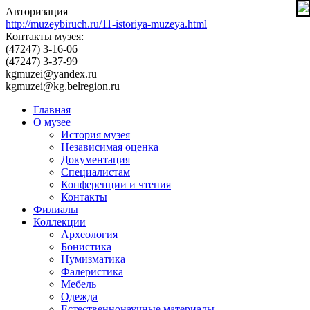
Авторизация
http://muzeybiruch.ru/11-istoriya-muzeya.html
Контакты музея:
(47247) 3-16-06
(47247) 3-37-99
kgmuzei@yandex.ru
kgmuzei@kg.belregion.ru
Главная
О музее
История музея
Независимая оценка
Документация
Специалистам
Конференции и чтения
Контакты
Филиалы
Коллекции
Археология
Бонистика
Нумизматика
Фалеристика
Мебель
Одежда
Естественнонаучные материалы