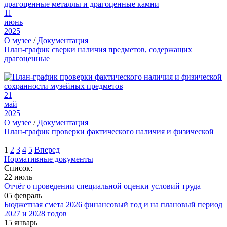
11
июнь
2025
О музее
/
Документация
План-график сверки наличия предметов, содержащих
драгоценные
21
май
2025
О музее
/
Документация
План-график проверки фактического наличия и физической
1
2
3
4
5
Вперед
Нормативные документы
Список:
22 июль
Отчёт о проведении специальной оценки условий труда
05 февраль
Бюджетная смета 2026 финансовый год и на плановый период
2027 и 2028 годов
15 январь