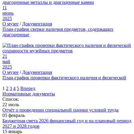
11
июнь
2025
О музее
/
Документация
План-график сверки наличия предметов, содержащих
драгоценные
21
май
2025
О музее
/
Документация
План-график проверки фактического наличия и физической
1
2
3
4
5
Вперед
Нормативные документы
Список:
22 июль
Отчёт о проведении специальной оценки условий труда
05 февраль
Бюджетная смета 2026 финансовый год и на плановый период
2027 и 2028 годов
15 январь