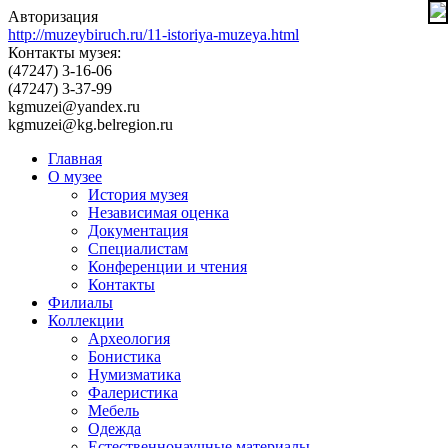
Авторизация
http://muzeybiruch.ru/11-istoriya-muzeya.html
Контакты музея:
(47247) 3-16-06
(47247) 3-37-99
kgmuzei@yandex.ru
kgmuzei@kg.belregion.ru
Главная
О музее
История музея
Независимая оценка
Документация
Специалистам
Конференции и чтения
Контакты
Филиалы
Коллекции
Археология
Бонистика
Нумизматика
Фалеристика
Мебель
Одежда
Естественнонаучные материалы