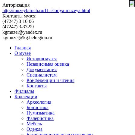
Авторизация
http://muzeybiruch.ru/11-istoriya-muzeya.html
Контакты музея:
(47247) 3-16-06
(47247) 3-37-99
kgmuzei@yandex.ru
kgmuzei@kg.belregion.ru
Главная
О музее
История музея
Независимая оценка
Документация
Специалистам
Конференции и чтения
Контакты
Филиалы
Коллекции
Археология
Бонистика
Нумизматика
Фалеристика
Мебель
Одежда
Естественнонаучные материалы