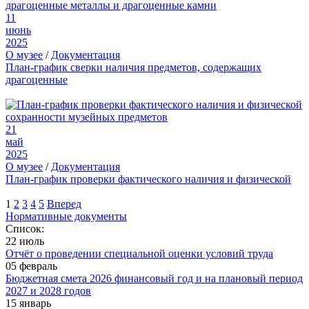
11
июнь
2025
О музее
/
Документация
План-график сверки наличия предметов, содержащих
драгоценные
21
май
2025
О музее
/
Документация
План-график проверки фактического наличия и физической
1
2
3
4
5
Вперед
Нормативные документы
Список:
22 июль
Отчёт о проведении специальной оценки условий труда
05 февраль
Бюджетная смета 2026 финансовый год и на плановый период
2027 и 2028 годов
15 январь