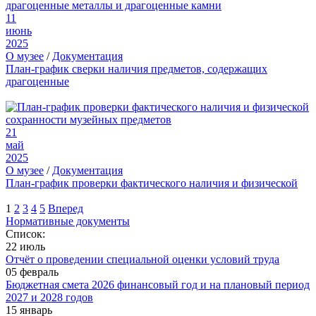
11
июнь
2025
О музее
/
Документация
План-график сверки наличия предметов, содержащих
драгоценные
21
май
2025
О музее
/
Документация
План-график проверки фактического наличия и физической
1
2
3
4
5
Вперед
Нормативные документы
Список:
22 июль
Отчёт о проведении специальной оценки условий труда
05 февраль
Бюджетная смета 2026 финансовый год и на плановый период
2027 и 2028 годов
15 январь