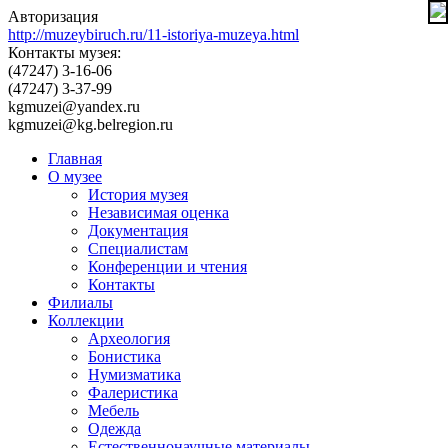
Авторизация
http://muzeybiruch.ru/11-istoriya-muzeya.html
Контакты музея:
(47247) 3-16-06
(47247) 3-37-99
kgmuzei@yandex.ru
kgmuzei@kg.belregion.ru
Главная
О музее
История музея
Независимая оценка
Документация
Специалистам
Конференции и чтения
Контакты
Филиалы
Коллекции
Археология
Бонистика
Нумизматика
Фалеристика
Мебель
Одежда
Естественнонаучные материалы