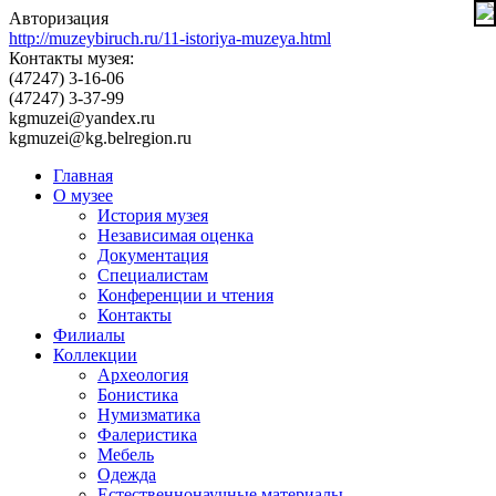
Авторизация
http://muzeybiruch.ru/11-istoriya-muzeya.html
Контакты музея:
(47247) 3-16-06
(47247) 3-37-99
kgmuzei@yandex.ru
kgmuzei@kg.belregion.ru
Главная
О музее
История музея
Независимая оценка
Документация
Специалистам
Конференции и чтения
Контакты
Филиалы
Коллекции
Археология
Бонистика
Нумизматика
Фалеристика
Мебель
Одежда
Естественнонаучные материалы