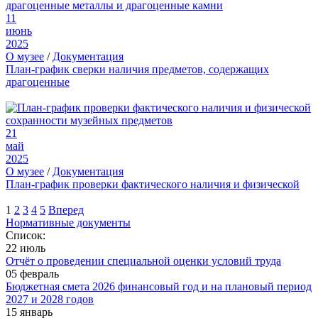
11
июнь
2025
О музее
/
Документация
План-график сверки наличия предметов, содержащих
драгоценные
21
май
2025
О музее
/
Документация
План-график проверки фактического наличия и физической
1
2
3
4
5
Вперед
Нормативные документы
Список:
22 июль
Отчёт о проведении специальной оценки условий труда
05 февраль
Бюджетная смета 2026 финансовый год и на плановый период
2027 и 2028 годов
15 январь