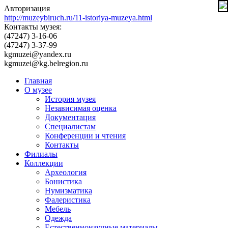
Авторизация
http://muzeybiruch.ru/11-istoriya-muzeya.html
Контакты музея:
(47247) 3-16-06
(47247) 3-37-99
kgmuzei@yandex.ru
kgmuzei@kg.belregion.ru
Главная
О музее
История музея
Независимая оценка
Документация
Специалистам
Конференции и чтения
Контакты
Филиалы
Коллекции
Археология
Бонистика
Нумизматика
Фалеристика
Мебель
Одежда
Естественнонаучные материалы