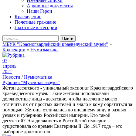
Именные списки
Архивные документы
Наши Герои
Краеведение
Почетные граждане
Льготные категории
Найти
МБУК "Красногвардейский краеведческий музей"
»
Коллекции
»
Нумизматика
07
апрель
2021
Новости
/
Нумизматика
Рубрика "Музейная азбука"
Жетон десятского - уникальный экспонат Красногвардейского
краеведческого музея. Такие жетоны использовали
должностные лица - десятские, чтобы население могло
отличить их от простых жителей и знало к кому обратиться за
помощью. Жетоны отличались по внешнему виду в разных
уездах и губерниях Российской империи. Кто такой
десятский? Эта должность в Российской империи
существовала со времен Екатерины II. До 1917 года – это
выборное должностное