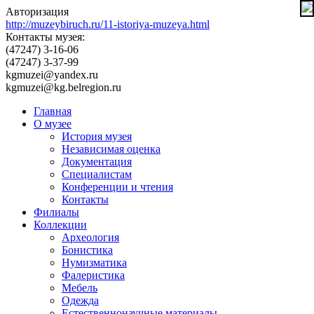
Авторизация
http://muzeybiruch.ru/11-istoriya-muzeya.html
Контакты музея:
(47247) 3-16-06
(47247) 3-37-99
kgmuzei@yandex.ru
kgmuzei@kg.belregion.ru
Главная
О музее
История музея
Независимая оценка
Документация
Специалистам
Конференции и чтения
Контакты
Филиалы
Коллекции
Археология
Бонистика
Нумизматика
Фалеристика
Мебель
Одежда
Естественнонаучные материалы