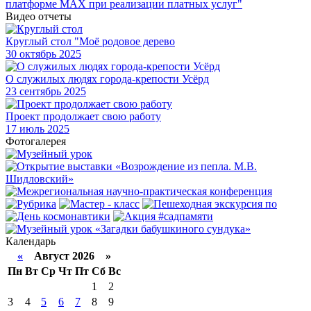
платформе МАХ при реализации платных услуг"
Видео отчеты
Круглый стол "Моё родовое дерево
30
октябрь 2025
О служилых людях города-крепости Усёрд
23
сентябрь 2025
Проект продолжает свою работу
17
июль 2025
Фотогалерея
Календарь
«
Август 2026 »
Пн
Вт
Ср
Чт
Пт
Сб
Вс
1
2
3
4
5
6
7
8
9