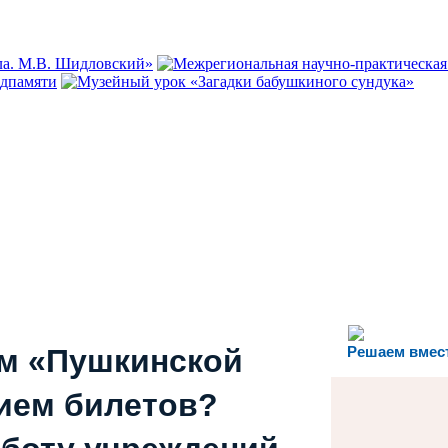
ем «Пушкинской
Решаем вмес
ием билетов?