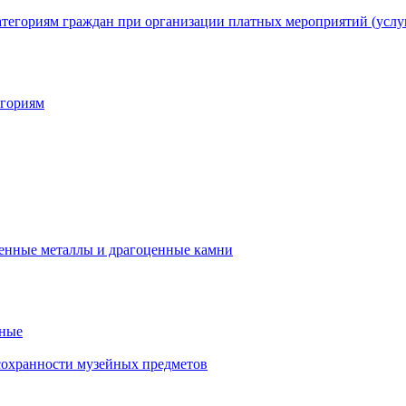
егориям
нные