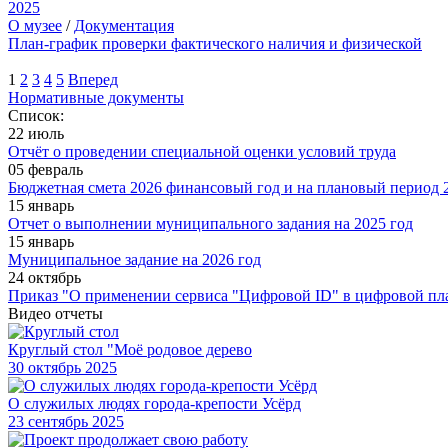
2025
О музее
/
Документация
План-график проверки фактического наличия и физической
1
2
3
4
5
Вперед
Нормативные документы
Список:
22 июль
Отчёт о проведении специальной оценки условий труда
05 февраль
Бюджетная смета 2026 финансовый год и на плановый период 2
15 январь
Отчет о выполнении муниципального задания на 2025 год
15 январь
Муниципальное задание на 2026 год
24 октябрь
Приказ "О применении сервиса "Цифровой ID" в цифровой пл
Видео отчеты
Круглый стол "Моё родовое дерево
30
октябрь 2025
О служилых людях города-крепости Усёрд
23
сентябрь 2025