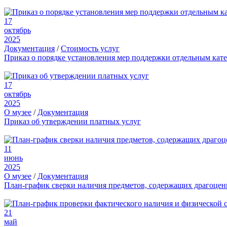
17
октябрь
2025
Документация
/
Стоимость услуг
Приказ о порядке установления мер поддержки отдельным кат
17
октябрь
2025
О музее
/
Документация
Приказ об утверждении платных услуг
11
июнь
2025
О музее
/
Документация
План-график сверки наличия предметов, содержащих драгоце
21
май