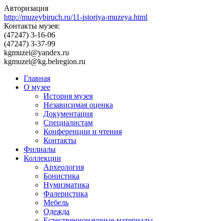
Авторизация
http://muzeybiruch.ru/11-istoriya-muzeya.html
Контакты музея:
(47247) 3-16-06
(47247) 3-37-99
kgmuzei@yandex.ru
kgmuzei@kg.belregion.ru
Главная
О музее
История музея
Независимая оценка
Документация
Специалистам
Конференции и чтения
Контакты
Филиалы
Коллекции
Археология
Бонистика
Нумизматика
Фалеристика
Мебель
Одежда
Естественнонаучные материалы