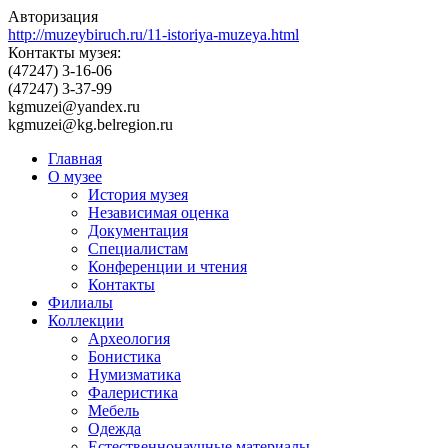
Авторизация
http://muzeybiruch.ru/11-istoriya-muzeya.html
Контакты музея:
(47247) 3-16-06
(47247) 3-37-99
kgmuzei@yandex.ru
kgmuzei@kg.belregion.ru
Главная
О музее
История музея
Независимая оценка
Документация
Специалистам
Конференции и чтения
Контакты
Филиалы
Коллекции
Археология
Бонистика
Нумизматика
Фалеристика
Мебель
Одежда
Естественнонаучные материалы