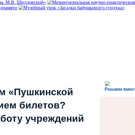
ем «Пушкинской
Решаем вмес
ием билетов?
аботу учреждений