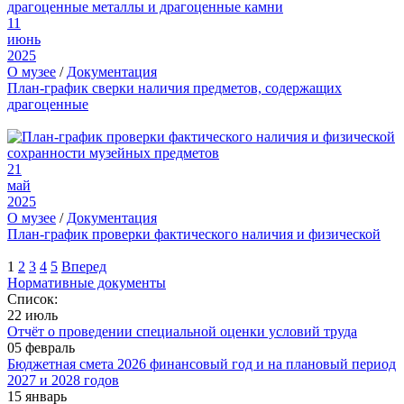
11
июнь
2025
О музее
/
Документация
План-график сверки наличия предметов, содержащих
драгоценные
21
май
2025
О музее
/
Документация
План-график проверки фактического наличия и физической
1
2
3
4
5
Вперед
Нормативные документы
Список:
22 июль
Отчёт о проведении специальной оценки условий труда
05 февраль
Бюджетная смета 2026 финансовый год и на плановый период
2027 и 2028 годов
15 январь