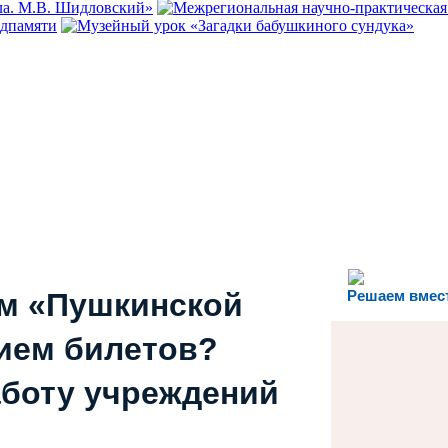
ем «Пушкинской
Решаем вмес
ием билетов?
аботу учреждений