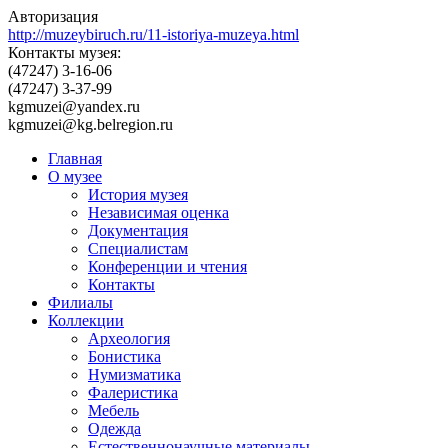
Авторизация
http://muzeybiruch.ru/11-istoriya-muzeya.html
Контакты музея:
(47247) 3-16-06
(47247) 3-37-99
kgmuzei@yandex.ru
kgmuzei@kg.belregion.ru
Главная
О музее
История музея
Независимая оценка
Документация
Специалистам
Конференции и чтения
Контакты
Филиалы
Коллекции
Археология
Бонистика
Нумизматика
Фалеристика
Мебель
Одежда
Естественнонаучные материалы