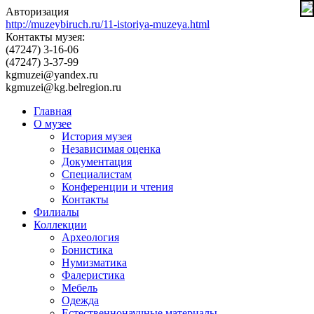
Авторизация
http://muzeybiruch.ru/11-istoriya-muzeya.html
Контакты музея:
(47247) 3-16-06
(47247) 3-37-99
kgmuzei@yandex.ru
kgmuzei@kg.belregion.ru
Главная
О музее
История музея
Независимая оценка
Документация
Специалистам
Конференции и чтения
Контакты
Филиалы
Коллекции
Археология
Бонистика
Нумизматика
Фалеристика
Мебель
Одежда
Естественнонаучные материалы