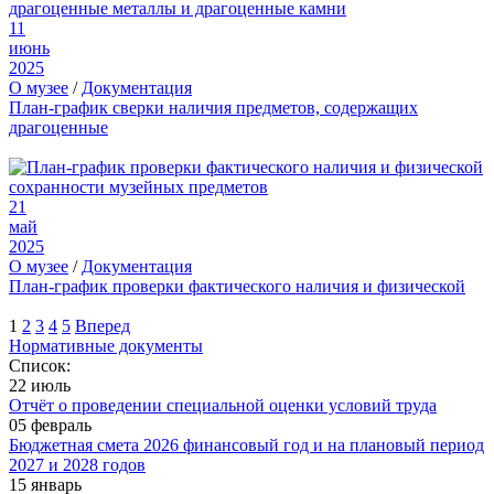
11
июнь
2025
О музее
/
Документация
План-график сверки наличия предметов, содержащих
драгоценные
21
май
2025
О музее
/
Документация
План-график проверки фактического наличия и физической
1
2
3
4
5
Вперед
Нормативные документы
Список:
22 июль
Отчёт о проведении специальной оценки условий труда
05 февраль
Бюджетная смета 2026 финансовый год и на плановый период
2027 и 2028 годов
15 январь