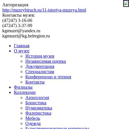
Авторизация
http://muzeybiruch.ru/11-istoriya-muzeya.html
Контакты музея:
(47247) 3-16-06
(47247) 3-37-99
kgmuzei@yandex.ru
kgmuzei@kg.belregion.ru
Главная
О музее
История музея
Независимая оценка
Документация
Специалистам
Конференции и чтения
Контакты
Филиалы
Коллекции
Археология
Бонистика
Нумизматика
Фалеристика
Мебель
Одежда
Естественнонаучные материалы