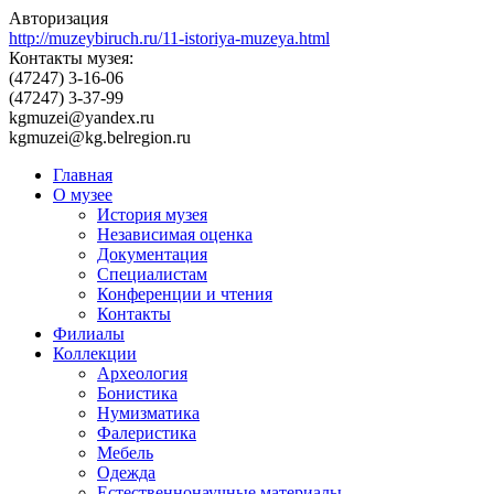
Авторизация
http://muzeybiruch.ru/11-istoriya-muzeya.html
Контакты музея:
(47247) 3-16-06
(47247) 3-37-99
kgmuzei@yandex.ru
kgmuzei@kg.belregion.ru
Главная
О музее
История музея
Независимая оценка
Документация
Специалистам
Конференции и чтения
Контакты
Филиалы
Коллекции
Археология
Бонистика
Нумизматика
Фалеристика
Мебель
Одежда
Естественнонаучные материалы