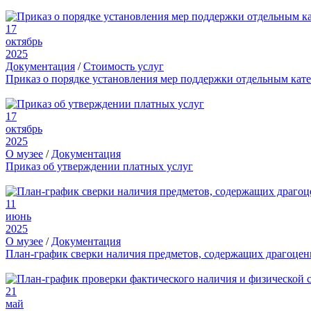
17
октябрь
2025
Документация
/
Стоимость услуг
Приказ о порядке установления мер поддержки отдельным кат
17
октябрь
2025
О музее
/
Документация
Приказ об утверждении платных услуг
11
июнь
2025
О музее
/
Документация
План-график сверки наличия предметов, содержащих драгоце
21
май