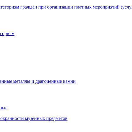
егориям
нные