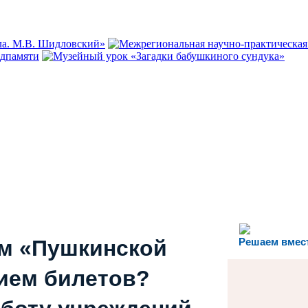
ем «Пушкинской
Решаем вмес
ием билетов?