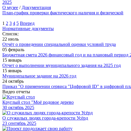
2025
О музее
/
Документация
План-график проверки фактического наличия и физической
1
2
3
4
5
Вперед
Нормативные документы
Список:
22 июль
Отчёт о проведении специальной оценки условий труда
05 февраль
Бюджетная смета 2026 финансовый год и на плановый период 2
15 январь
Отчет о выполнении муниципального задания на 2025 год
15 январь
Муниципальное задание на 2026 год
24 октябрь
Приказ "О применении сервиса "Цифровой ID" в цифровой пл
Видео отчеты
Круглый стол "Моё родовое дерево
30
октябрь 2025
О служилых людях города-крепости Усёрд
23
сентябрь 2025