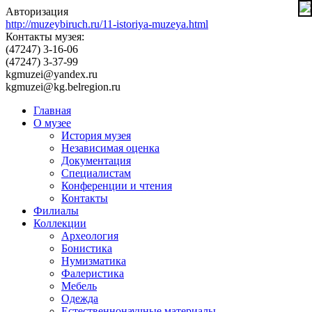
Авторизация
http://muzeybiruch.ru/11-istoriya-muzeya.html
Контакты музея:
(47247) 3-16-06
(47247) 3-37-99
kgmuzei@yandex.ru
kgmuzei@kg.belregion.ru
Главная
О музее
История музея
Независимая оценка
Документация
Специалистам
Конференции и чтения
Контакты
Филиалы
Коллекции
Археология
Бонистика
Нумизматика
Фалеристика
Мебель
Одежда
Естественнонаучные материалы