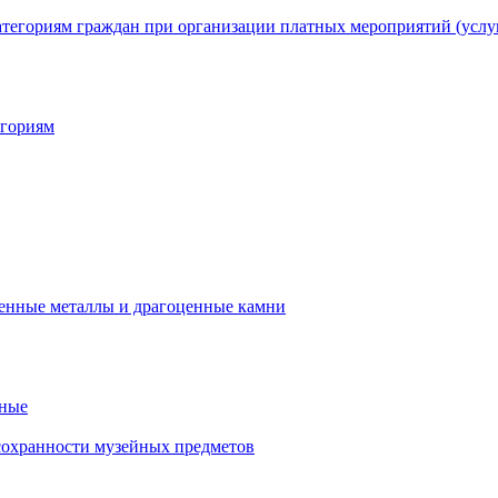
егориям
нные