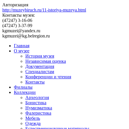
Авторизация
http://muzeybiruch.ru/11-istoriya-muzeya.html
Контакты музея:
(47247) 3-16-06
(47247) 3-37-99
kgmuzei@yandex.ru
kgmuzei@kg.belregion.ru
Главная
О музее
История музея
Независимая оценка
Документация
Специалистам
Конференции и чтения
Контакты
Филиалы
Коллекции
Археология
Бонистика
Нумизматика
Фалеристика
Мебель
Одежда
Естественнонаучные материалы