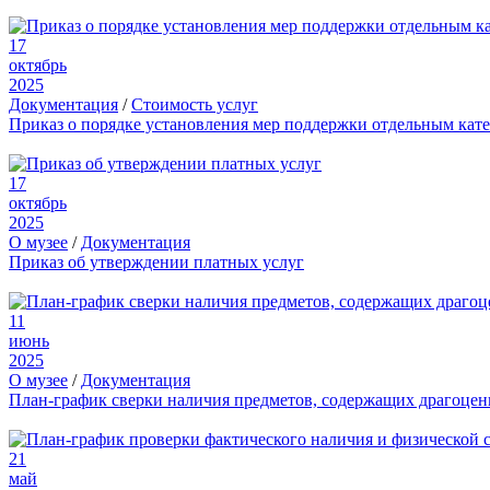
17
октябрь
2025
Документация
/
Стоимость услуг
Приказ о порядке установления мер поддержки отдельным кат
17
октябрь
2025
О музее
/
Документация
Приказ об утверждении платных услуг
11
июнь
2025
О музее
/
Документация
План-график сверки наличия предметов, содержащих драгоце
21
май