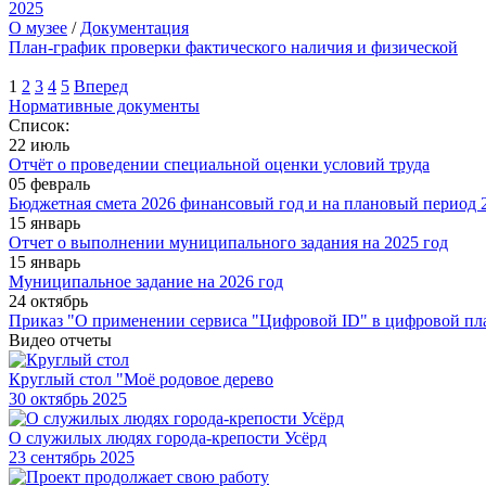
2025
О музее
/
Документация
План-график проверки фактического наличия и физической
1
2
3
4
5
Вперед
Нормативные документы
Список:
22 июль
Отчёт о проведении специальной оценки условий труда
05 февраль
Бюджетная смета 2026 финансовый год и на плановый период 2
15 январь
Отчет о выполнении муниципального задания на 2025 год
15 январь
Муниципальное задание на 2026 год
24 октябрь
Приказ "О применении сервиса "Цифровой ID" в цифровой пл
Видео отчеты
Круглый стол "Моё родовое дерево
30
октябрь 2025
О служилых людях города-крепости Усёрд
23
сентябрь 2025