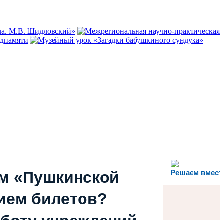
ем «Пушкинской
Решаем вмес
ием билетов?