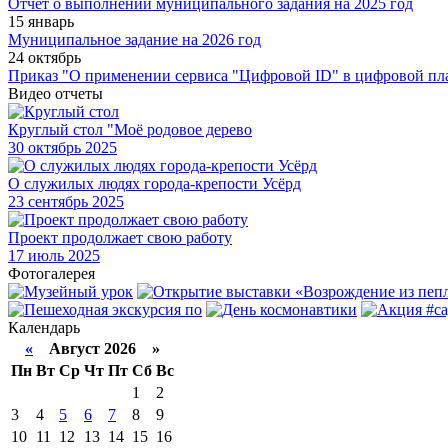
Отчет о выполнении муниципального задания на 2025 год
15 январь
Муниципальное задание на 2026 год
24 октябрь
Приказ "О применении сервиса "Цифровой ID" в цифровой пл
Видео отчеты
Круглый стол "Моё родовое дерево
30
октябрь 2025
О служилых людях города-крепости Усёрд
23
сентябрь 2025
Проект продолжает свою работу
17
июль 2025
Фотогалерея
Календарь
«
Август 2026 »
Пн
Вт
Ср
Чт
Пт
Сб
Вс
1
2
3
4
5
6
7
8
9
10
11
12
13
14
15
16