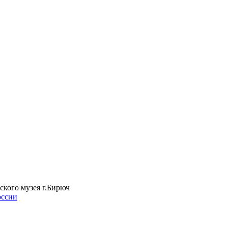
ского музея г.Бирюч
оссии