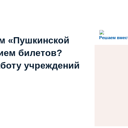
ем «Пушкинской
Решаем вмес
ием билетов?
аботу учреждений