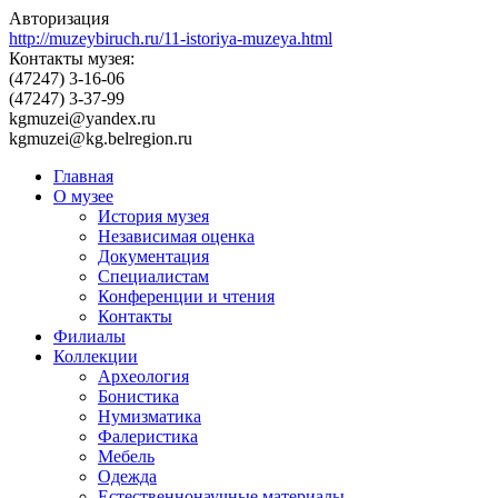
Авторизация
http://muzeybiruch.ru/11-istoriya-muzeya.html
Контакты музея:
(47247) 3-16-06
(47247) 3-37-99
kgmuzei@yandex.ru
kgmuzei@kg.belregion.ru
Главная
О музее
История музея
Независимая оценка
Документация
Специалистам
Конференции и чтения
Контакты
Филиалы
Коллекции
Археология
Бонистика
Нумизматика
Фалеристика
Мебель
Одежда
Естественнонаучные материалы