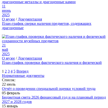
11
июнь
2025
О музее
/
Документация
План-график сверки наличия предметов, содержащих
драгоценные
21
май
2025
О музее
/
Документация
План-график проверки фактического наличия и физической
1
2
3
4
5
Вперед
Нормативные документы
Список:
22 июль
Отчёт о проведении специальной оценки условий труда
05 февраль
Бюджетная смета 2026 финансовый год и на плановый период
2027 и 2028 годов
15 январь