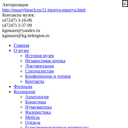
Авторизация
http://muzeybiruch.ru/11-istoriya-muzeya.html
Контакты музея:
(47247) 3-16-06
(47247) 3-37-99
kgmuzei@yandex.ru
kgmuzei@kg.belregion.ru
Главная
О музее
История музея
Независимая оценка
Документация
Специалистам
Конференции и чтения
Контакты
Филиалы
Коллекции
Археология
Бонистика
Нумизматика
Фалеристика
Мебель
Одежда
Естественнонаучные материалы