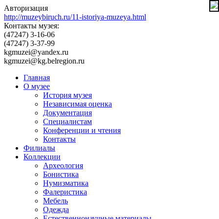
Авторизация
http://muzeybiruch.ru/11-istoriya-muzeya.html
Контакты музея:
(47247) 3-16-06
(47247) 3-37-99
kgmuzei@yandex.ru
kgmuzei@kg.belregion.ru
Главная
О музее
История музея
Независимая оценка
Документация
Специалистам
Конференции и чтения
Контакты
Филиалы
Коллекции
Археология
Бонистика
Нумизматика
Фалеристика
Мебель
Одежда
Естественнонаучные материалы