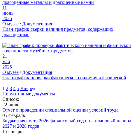
11
июнь
2025
О музее
/
Документация
План-график сверки наличия предметов, содержащих
драгоценные
21
май
2025
О музее
/
Документация
План-график проверки фактического наличия и физической
1
2
3
4
5
Вперед
Нормативные документы
Список:
22 июль
Отчёт о проведении специальной оценки условий труда
05 февраль
Бюджетная смета 2026 финансовый год и на плановый период
2027 и 2028 годов
15 январь