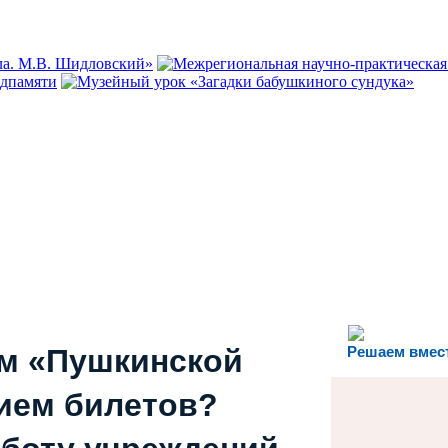
ем «Пушкинской
Решаем вмес
ием билетов?