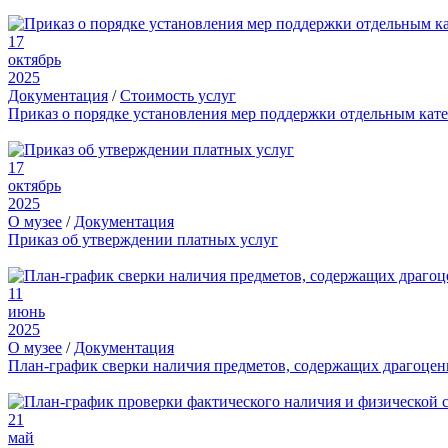
17
октябрь
2025
Документация
/
Стоимость услуг
Приказ о порядке установления мер поддержки отдельным кат
17
октябрь
2025
О музее
/
Документация
Приказ об утверждении платных услуг
11
июнь
2025
О музее
/
Документация
План-график сверки наличия предметов, содержащих драгоце
21
май