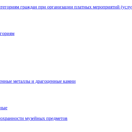
егориям
нные