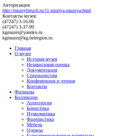
Авторизация
http://muzeybiruch.ru/11-istoriya-muzeya.html
Контакты музея:
(47247) 3-16-06
(47247) 3-37-99
kgmuzei@yandex.ru
kgmuzei@kg.belregion.ru
Главная
О музее
История музея
Независимая оценка
Документация
Специалистам
Конференции и чтения
Контакты
Филиалы
Коллекции
Археология
Бонистика
Нумизматика
Фалеристика
Мебель
Одежда
Естественнонаучные материалы