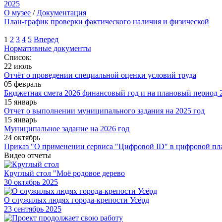
2025
О музее
/
Документация
План-график проверки фактического наличия и физической
1
2
3
4
5
Вперед
Нормативные документы
Список:
22 июль
Отчёт о проведении специальной оценки условий труда
05 февраль
Бюджетная смета 2026 финансовый год и на плановый период 2
15 январь
Отчет о выполнении муниципального задания на 2025 год
15 январь
Муниципальное задание на 2026 год
24 октябрь
Приказ "О применении сервиса "Цифровой ID" в цифровой пл
Видео отчеты
Круглый стол "Моё родовое дерево
30
октябрь 2025
О служилых людях города-крепости Усёрд
23
сентябрь 2025