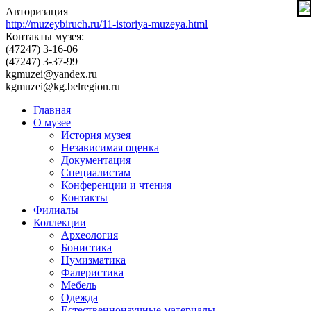
Авторизация
http://muzeybiruch.ru/11-istoriya-muzeya.html
Контакты музея:
(47247) 3-16-06
(47247) 3-37-99
kgmuzei@yandex.ru
kgmuzei@kg.belregion.ru
Главная
О музее
История музея
Независимая оценка
Документация
Специалистам
Конференции и чтения
Контакты
Филиалы
Коллекции
Археология
Бонистика
Нумизматика
Фалеристика
Мебель
Одежда
Естественнонаучные материалы