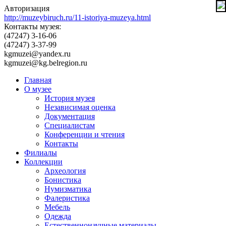
Авторизация
http://muzeybiruch.ru/11-istoriya-muzeya.html
Контакты музея:
(47247) 3-16-06
(47247) 3-37-99
kgmuzei@yandex.ru
kgmuzei@kg.belregion.ru
Главная
О музее
История музея
Независимая оценка
Документация
Специалистам
Конференции и чтения
Контакты
Филиалы
Коллекции
Археология
Бонистика
Нумизматика
Фалеристика
Мебель
Одежда
Естественнонаучные материалы