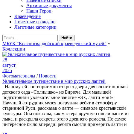
Именные списки
Архивные документы
Наши Герои
Краеведение
Почетные граждане
Льготные категории
Найти
МБУК "Красногвардейский краеведческий музей"
»
Коллекции
28
август
2025
Фотоматериалы
/
Новости
Увлекательное путешествие в мир русских лаптей
Наш музей гостеприимно открыл двери для воспитанников
детского сада «Солнышко» из Бирюча. Для малышей
подготовили увлекательное занятие «Эх, лапти мои!».
Научный сотрудник музея погрузила ребят в атмосферу
старинной Руси, рассказав о лапте — символе крестьянской
культуры. Она показала, как мастера вручную плели лапти из
лыка, и раскрыла секреты этого древнего ремесла. Но самое
интересное было впереди: ребята смогли примерить лапти и