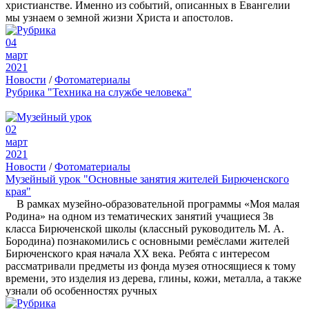
христианстве. Именно из событий, описанных в Евангелии
мы узнаем о земной жизни Христа и апостолов.
04
март
2021
Новости
/
Фотоматериалы
Рубрика "Техника на службе человека"
02
март
2021
Новости
/
Фотоматериалы
Музейный урок "Основные занятия жителей Бирюченского
края"
В рамках музейно-образовательной программы «Моя малая
Родина» на одном из тематических занятий учащиеся 3в
класса Бирюченской школы (классный руководитель М. А.
Бородина) познакомились с основными ремёслами жителей
Бирюченского края начала XX века. Ребята с интересом
рассматривали предметы из фонда музея относящиеся к тому
времени, это изделия из дерева, глины, кожи, металла, а также
узнали об особенностях ручных