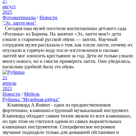
27
август
2025
Фотоматериалы
/
Новости
"Эх, лапти мои"
Сегодня наш музей посетили воспитанники детского сада
«Росинка» из Бирюча. На занятии «Эх, лапти мои!» дети
узнали о старинной русской обуви — лаптях. Научный
сотрудник музея рассказала о том, как плели лапти, почему их
опускали в горячую воду после изготовления и сколько
лаптей мог износить крестьянин за год. Дети не только узнали
много нового, но и смогли примерить лапти. Они убедились,
насколько удобной была эта обувь.
21
апрель
2021
Новости
/
Мебель
Рубрика "Музейная азбука"
Клавикорд A.Ruttner - один из предшественников
фортепиано, клавишно-струнный музыкальный инструмент.
Клавикорд обладает самым тихим звуком из всех клавишных,
но при этом он считался одним из самых выразительных
клавишных инструментов. Специфическое негромкое
звучание подходило только для домашней обстановки и