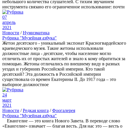
небольшого количества слушателей. С тихим звучанием
инструмента связано его ограниченное использование: почти
07
апрель
2021
Новости
/
Нумизматика
Рубрика "Музейная азбука"
Жетон десятского - уникальный экспонат Красногвардейского
краеведческого музея. Такие жетоны использовали
должностные лица - десятские, чтобы население могло
отличить их от простых жителей и знало к кому обратиться за
помощью. Жетоны отличались по внешнему виду в разных
уездах и губерниях Российской империи. Кто такой
десятский? Эта должность в Российской империи
существовала со времен Екатерины II. До 1917 года – это
выборное должностное
24
март
2021
Новости
/
Редкая книга
/
Фоогалерея
Рубрика "Музейная азбука"
Евангелие — это книга Нового Завета. В переводе слово
«Евангелие» означает — благая весть. Для нас это — весть о