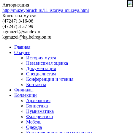
Авторизация
http://muzeybiruch.ru/11-istoriya-muzeya.html
Контакты музея:
(47247) 3-16-06
(47247) 3-37-99
kgmuzei@yandex.ru
kgmuzei@kg.belregion.ru
Главная
О музее
История музея
Независимая оценка
Документация
Специалистам
Конференции и чтения
Контакты
Филиалы
Коллекции
Археология
Бонистика
Нумизматика
Фалеристика
Мебель
Одежда
Естественнонаучные материалы