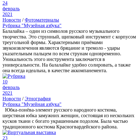
24
февраль
2021
Новости
/
Фотоматериалы
Рубрика "Музейная азбука"
Балалайка – один из символов русского музыкального
творчества. Это струнный, щипковый инструмент с корпусом
треугольной формы. Характерными приёмами
звукоизвлечения являются бряцание и тремоло - удары
указательным пальцем по всем струнам одновременно.
Уникальность этого инструмента заключается в
универсальности. На балалайке удобно солировать, а также
она всегда идеальна, в качестве аккомпанемента.
10
февраль
2021
Новости
/
Этнография
Рубрика "Музейная азбука"
Юбка-понёва-элемент русского народного костюма,
шерстяная юбка замужних женщин, состоящая из нескольких
кусков ткани с богато украшенным подолом. Была частью
традиционного костюма Красногвардейского района.
23