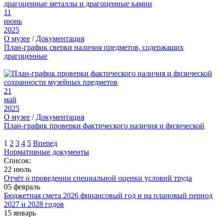
11
июнь
2025
О музее
/
Документация
План-график сверки наличия предметов, содержащих
драгоценные
21
май
2025
О музее
/
Документация
План-график проверки фактического наличия и физической
1
2
3
4
5
Вперед
Нормативные документы
Список:
22 июль
Отчёт о проведении специальной оценки условий труда
05 февраль
Бюджетная смета 2026 финансовый год и на плановый период
2027 и 2028 годов
15 январь