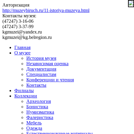
Авторизация
http://muzeybiruch.ru/11-istoriya-muzeya.html
Контакты музея:
(47247) 3-16-06
(47247) 3-37-99
kgmuzei@yandex.ru
kgmuzei@kg.belregion.ru
Главная
О музее
История музея
Независимая оценка
Документация
Специалистам
Конференции и чтения
Контакты
Филиалы
Коллекции
Археология
Бонистика
Нумизматика
Фалеристика
Мебель
Одежда
Естественнонаучные материалы