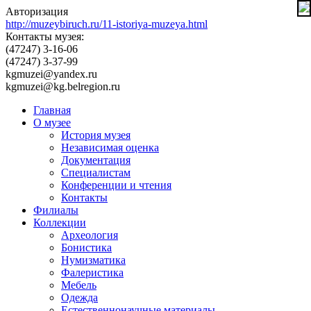
Авторизация
http://muzeybiruch.ru/11-istoriya-muzeya.html
Контакты музея:
(47247) 3-16-06
(47247) 3-37-99
kgmuzei@yandex.ru
kgmuzei@kg.belregion.ru
Главная
О музее
История музея
Независимая оценка
Документация
Специалистам
Конференции и чтения
Контакты
Филиалы
Коллекции
Археология
Бонистика
Нумизматика
Фалеристика
Мебель
Одежда
Естественнонаучные материалы