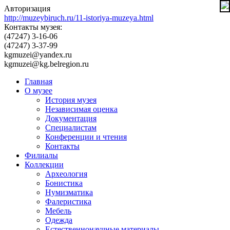
Авторизация
http://muzeybiruch.ru/11-istoriya-muzeya.html
Контакты музея:
(47247) 3-16-06
(47247) 3-37-99
kgmuzei@yandex.ru
kgmuzei@kg.belregion.ru
Главная
О музее
История музея
Независимая оценка
Документация
Специалистам
Конференции и чтения
Контакты
Филиалы
Коллекции
Археология
Бонистика
Нумизматика
Фалеристика
Мебель
Одежда
Естественнонаучные материалы