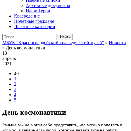
Именные списки
Архивные документы
Наши Герои
Краеведение
Почетные граждане
Льготные категории
Найти
МБУК "Красногвардейский краеведческий музей"
»
Новости
» День космонавтики
13
апрель
2021
40
1
2
3
4
5
День космонавтики
Раньше мы не могли себе представить, что можно полететь в
космос, а теперь есть люди, которые летают туда на работу.