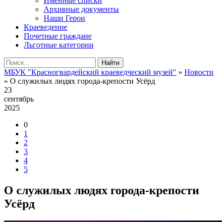
Именные списки
Архивные документы
Наши Герои
Краеведение
Почетные граждане
Льготные категории
Найти
МБУК "Красногвардейский краеведческий музей"
»
Новости
» О служилых людях города-крепости Усёрд
23
сентябрь
2025
0
1
2
3
4
5
О служилых людях города-крепости
Усёрд