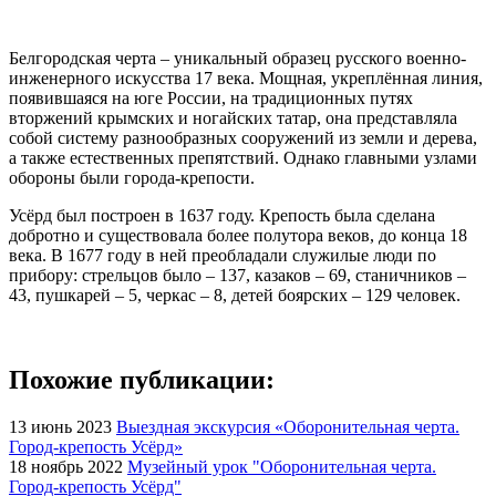
Белгородская черта – уникальный образец русского военно-
инженерного искусства 17 века. Мощная, укреплённая линия,
появившаяся на юге России, на традиционных путях
вторжений крымских и ногайских татар, она представляла
собой систему разнообразных сооружений из земли и дерева,
а также естественных препятствий. Однако главными узлами
обороны были города-крепости.
Усёрд был построен в 1637 году. Крепость была сделана
добротно и существовала более полутора веков, до конца 18
века. В 1677 году в ней преобладали служилые люди по
прибору: стрельцов было – 137, казаков – 69, станичников –
43, пушкарей – 5, черкас – 8, детей боярских – 129 человек.
Похожие публикации:
13 июнь 2023
Выездная экскурсия «Оборонительная черта.
Город-крепость Усёрд»
18 ноябрь 2022
Музейный урок "Оборонительная черта.
Город-крепость Усёрд"