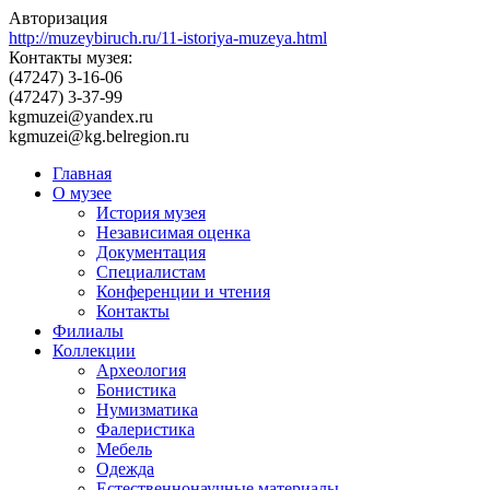
Авторизация
http://muzeybiruch.ru/11-istoriya-muzeya.html
Контакты музея:
(47247) 3-16-06
(47247) 3-37-99
kgmuzei@yandex.ru
kgmuzei@kg.belregion.ru
Главная
О музее
История музея
Независимая оценка
Документация
Специалистам
Конференции и чтения
Контакты
Филиалы
Коллекции
Археология
Бонистика
Нумизматика
Фалеристика
Мебель
Одежда
Естественнонаучные материалы