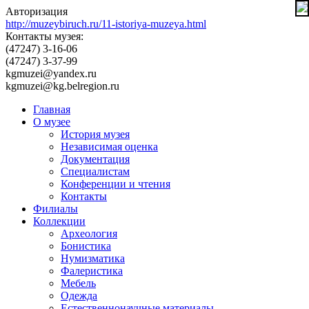
Авторизация
http://muzeybiruch.ru/11-istoriya-muzeya.html
Контакты музея:
(47247) 3-16-06
(47247) 3-37-99
kgmuzei@yandex.ru
kgmuzei@kg.belregion.ru
Главная
О музее
История музея
Независимая оценка
Документация
Специалистам
Конференции и чтения
Контакты
Филиалы
Коллекции
Археология
Бонистика
Нумизматика
Фалеристика
Мебель
Одежда
Естественнонаучные материалы