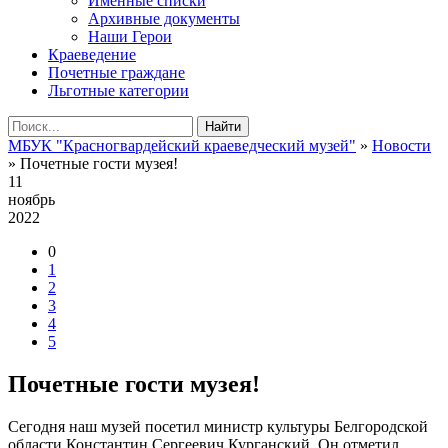
Именные списки
Архивные документы
Наши Герои
Краеведение
Почетные граждане
Льготные категории
Найти
МБУК "Красногвардейский краеведческий музей"
»
Новости
» Почетные гости музея!
11
ноябрь
2022
0
1
2
3
4
5
Почетные гости музея!
Сегодня наш музей посетил министр культуры Белгородской
области Константин Сергеевич Курганский. Он отметил