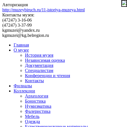
Авторизация
http://muzeybiruch.ru/11-istoriya-muzeya.html
Контакты музея:
(47247) 3-16-06
(47247) 3-37-99
kgmuzei@yandex.ru
kgmuzei@kg.belregion.ru
Главная
О музее
История музея
Независимая оценка
Документация
Специалистам
Конференции и чтения
Контакты
Филиалы
Коллекции
Археология
Бонистика
Нумизматика
Фалеристика
Мебель
Одежда
Естественнонаучные материалы