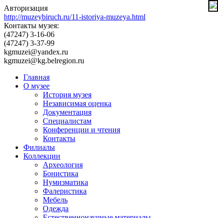
Авторизация
http://muzeybiruch.ru/11-istoriya-muzeya.html
Контакты музея:
(47247) 3-16-06
(47247) 3-37-99
kgmuzei@yandex.ru
kgmuzei@kg.belregion.ru
Главная
О музее
История музея
Независимая оценка
Документация
Специалистам
Конференции и чтения
Контакты
Филиалы
Коллекции
Археология
Бонистика
Нумизматика
Фалеристика
Мебель
Одежда
Естественнонаучные материалы