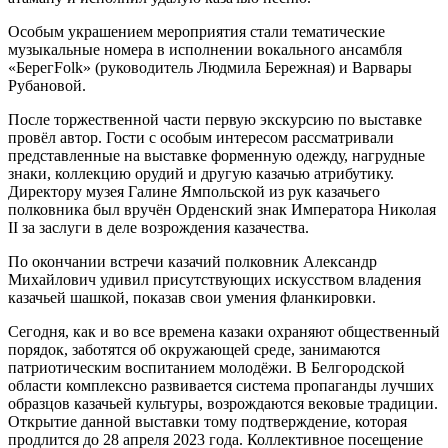
Особым украшением мероприятия стали тематические
музыкальные номера в исполнении вокального ансамбля
«БерегFolk» (руководитель Людмила Бережная) и Варвары
Рубановой.
После торжественной части первую экскурсию по выставке
провёл автор. Гости с особым интересом рассматривали
представленные на выставке форменную одежду, нагрудные
знаки, коллекцию орудий и другую казачью атрибутику.
Директору музея Галине Ямпольской из рук казачьего
полковника был вручён Орденский знак Императора Николая
II за заслуги в деле возрождения казачества.
По окончании встречи казачий полковник Александр
Михайлович удивил присутствующих искусством владения
казачьей шашкой, показав свои умения фланкировки.
Сегодня, как и во все времена казаки охраняют общественный
порядок, заботятся об окружающей среде, занимаются
патриотическим воспитанием молодёжи. В Белгородской
области комплексно развивается система пропаганды лучших
образцов казачьей культуры, возрождаются вековые традиции.
Открытие данной выставки тому подтверждение, которая
продлится до 28 апреля 2023 года. Коллективное посещение