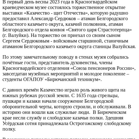
В первый день весны 2023 года в Красногвардейском
краеведческом музее состоялось торжественное открытие
выставки «Казачество - щит Отечества», которую радушно
предоставил Александр Сердюков – атаман Белгородского
областного казачьего округа, казачий полковник, атаман
Белгородского отдела конвоя «Святого царя Страстотерпца»
(г. Валуйки). На торжество он приехал со своим сыном
Сергеем Сердюковым - войсковым старшиной, станичным
атаманом Белгородского казачьего округа станицы Валуйская.
По этому замечательному поводу в стенах музея собрались
почётные гости, представитель духовенства, члены
Красногвардейского отделения «Союза пенсионеров России»,
завсегдатаи музейных мероприятий и молодое поколение –
студенты ОГАПОУ «Бирючанский техникум».
С давних времён Казачество играло роль живого щита на
южных рубежах русской земли. С 1635 года стрельцы,
пушкари и казаки начали сооружение Белгородской
оборонительной черты, которую строили, и обслуживали. В
историю они вошли как служилые люди. В Бирюченском
крае несли службу и слободские казачьи полки. Здешняя
Усёрдская сотня принадлежала Острогожскому слободскому
полку.