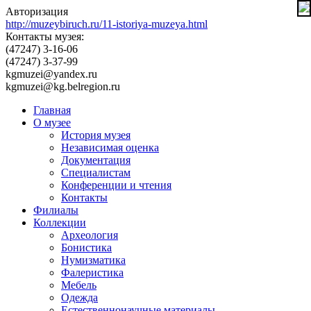
Авторизация
http://muzeybiruch.ru/11-istoriya-muzeya.html
Контакты музея:
(47247) 3-16-06
(47247) 3-37-99
kgmuzei@yandex.ru
kgmuzei@kg.belregion.ru
Главная
О музее
История музея
Независимая оценка
Документация
Специалистам
Конференции и чтения
Контакты
Филиалы
Коллекции
Археология
Бонистика
Нумизматика
Фалеристика
Мебель
Одежда
Естественнонаучные материалы