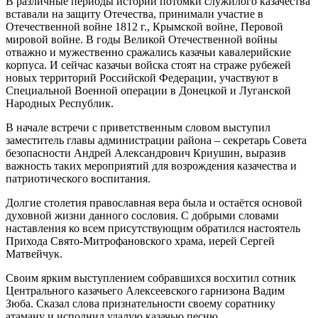
В различные периоды истории потомки служилого казачества
вставали на защиту Отечества, принимали участие в
Отечественной войне 1812 г., Крымской войне, Перовой
мировой войне. В годы Великой Отечественной войны
отважно и мужественно сражались казачьи кавалерийские
корпуса. И сейчас казачьи войска стоят на страже рубежей
новых территорий Российской Федерации, участвуют в
Специальной Военной операции в Донецкой и Луганской
Народных Республик.
В начале встречи с приветственным словом выступил
заместитель главы администрации района – секретарь Совета
безопасности Андрей Александрович Криушин, выразив
важность таких мероприятий для возрождения казачества и
патриотического воспитания.
Долгие столетия православная вера была и остаётся основой
духовной жизни данного сословия. С добрыми словами
наставления ко всем присутствующим обратился настоятель
Прихода Свято-Митрофановского храма, иерей Сергей
Матвейчук.
Своим ярким выступлением собравшихся восхитил сотник
Центрального казачьего Алексеевского гарнизона Вадим
Зюба. Сказал слова признательности своему соратнику
атаману и исполнил удалую казачью песню.