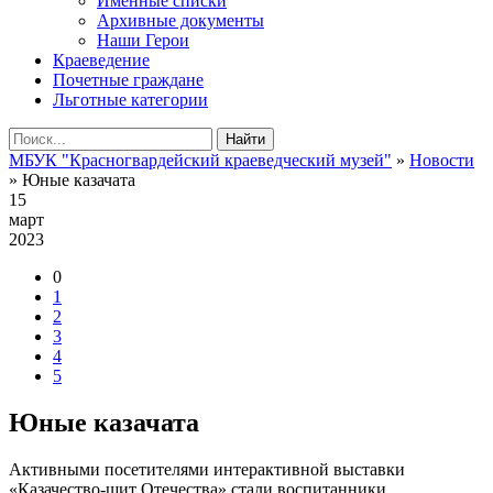
Именные списки
Архивные документы
Наши Герои
Краеведение
Почетные граждане
Льготные категории
Найти
МБУК "Красногвардейский краеведческий музей"
»
Новости
» Юные казачата
15
март
2023
0
1
2
3
4
5
Юные казачата
Активными посетителями интерактивной выставки
«Казачество-щит Отечества» стали воспитанники