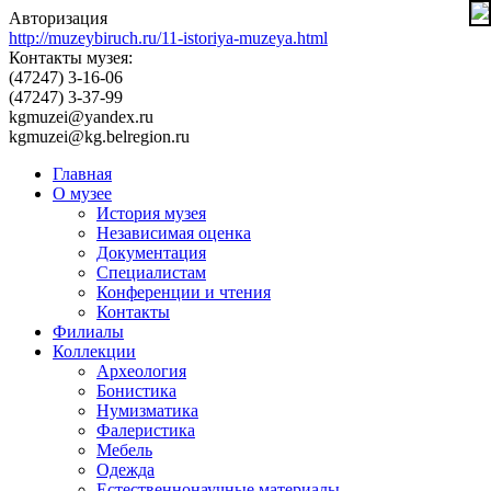
Авторизация
http://muzeybiruch.ru/11-istoriya-muzeya.html
Контакты музея:
(47247) 3-16-06
(47247) 3-37-99
kgmuzei@yandex.ru
kgmuzei@kg.belregion.ru
Главная
О музее
История музея
Независимая оценка
Документация
Специалистам
Конференции и чтения
Контакты
Филиалы
Коллекции
Археология
Бонистика
Нумизматика
Фалеристика
Мебель
Одежда
Естественнонаучные материалы