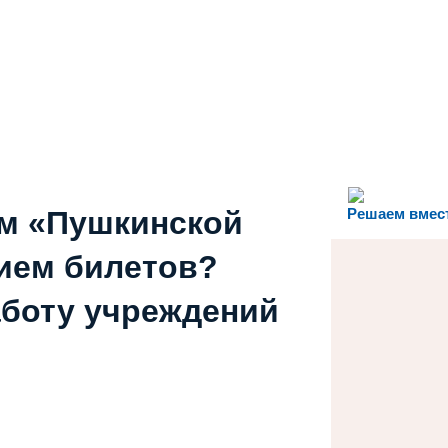
ем «Пушкинской
Решаем вмес
ием билетов?
аботу учреждений