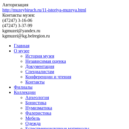
Авторизация
http://muzeybiruch.ru/11-istoriya-muzeya.html
Контакты музея:
(47247) 3-16-06
(47247) 3-37-99
kgmuzei@yandex.ru
kgmuzei@kg.belregion.ru
Главная
О музее
История музея
Независимая оценка
Документация
Специалистам
Конференции и чтения
Контакты
Филиалы
Коллекции
Археология
Бонистика
Нумизматика
Фалеристика
Мебель
Одежда
Естественнонаучные материалы