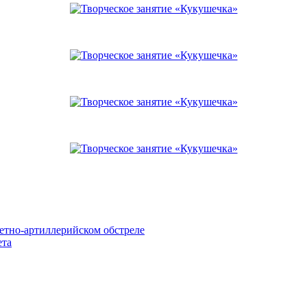
етно-артиллерийском обстреле
ета