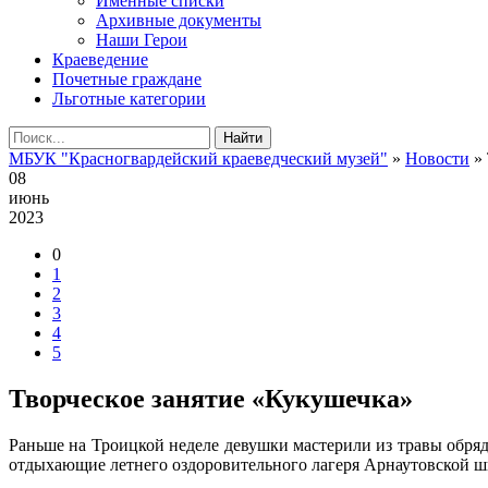
Именные списки
Архивные документы
Наши Герои
Краеведение
Почетные граждане
Льготные категории
Найти
МБУК "Красногвардейский краеведческий музей"
»
Новости
» 
08
июнь
2023
0
1
2
3
4
5
Творческое занятие «Кукушечка»
Раньше на Троицкой неделе девушки мастерили из травы обря
отдыхающие летнего оздоровительного лагеря Арнаутовской шко