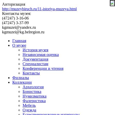
Авторизация
http://muzeybiruch.ru/11-istoriya-muzeya.html
Контакты музея:
(47247) 3-16-06
(47247) 3-37-99
kgmuzei@yandex.ru
kgmuzei@kg.belregion.ru
Главная
О музее
История музея
Независимая оценка
Документация
Специалистам
Конференции и чтения
Контакты
Филиалы
Коллекции
Археология
Бонистика
Нумизматика
Фалеристика
Мебель
Одежда
Естественнонаучные материалы