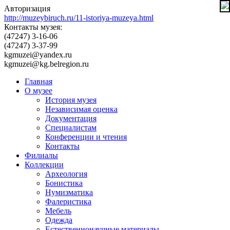
Авторизация
http://muzeybiruch.ru/11-istoriya-muzeya.html
Контакты музея:
(47247) 3-16-06
(47247) 3-37-99
kgmuzei@yandex.ru
kgmuzei@kg.belregion.ru
Главная
О музее
История музея
Независимая оценка
Документация
Специалистам
Конференции и чтения
Контакты
Филиалы
Коллекции
Археология
Бонистика
Нумизматика
Фалеристика
Мебель
Одежда
Естественнонаучные материалы