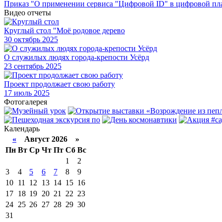
Приказ "О применении сервиса "Цифровой ID" в цифровой пл
Видео отчеты
Круглый стол "Моё родовое дерево
30
октябрь 2025
О служилых людях города-крепости Усёрд
23
сентябрь 2025
Проект продолжает свою работу
17
июль 2025
Фотогалерея
Календарь
«
Август 2026 »
Пн
Вт
Ср
Чт
Пт
Сб
Вс
1
2
3
4
5
6
7
8
9
10
11
12
13
14
15
16
17
18
19
20
21
22
23
24
25
26
27
28
29
30
31