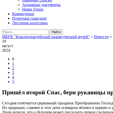
Именные списки
Архивные документы
Наши Герои
Краеведение
Почетные граждане
Льготные категории
Найти
МБУК "Красногвардейский краеведческий музей"
»
Новости
» 
19
август
2024
0
1
2
3
4
5
Пришёл второй Спас, бери рукавицы пр
Сегодня отмечается церковный праздник Преображение Господ
По традиции, славяне в этот день освящали яблоки в церкви и
Люди верили, что о будущем может рассказать первое съеденное