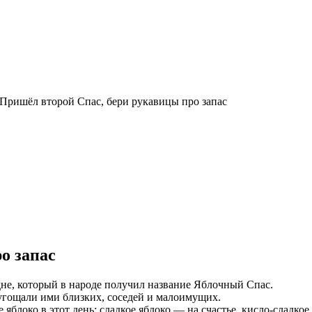
Пришёл второй Спас, бери рукавицы про запас
о запас
не, который в народе получил название Яблочный Спас.
 угощали ими близких, соседей и малоимущих.
 яблоко в этот день: сладкое яблоко — на счастье, кисло-сладко