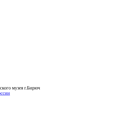
ского музея г.Бирюч
оссии