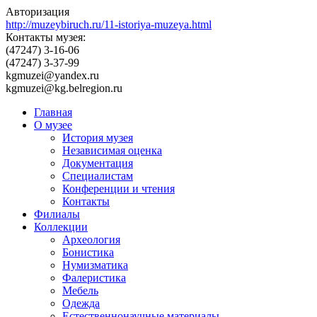
Авторизация
http://muzeybiruch.ru/11-istoriya-muzeya.html
Контакты музея:
(47247) 3-16-06
(47247) 3-37-99
kgmuzei@yandex.ru
kgmuzei@kg.belregion.ru
Главная
О музее
История музея
Независимая оценка
Документация
Специалистам
Конференции и чтения
Контакты
Филиалы
Коллекции
Археология
Бонистика
Нумизматика
Фалеристика
Мебель
Одежда
Естественнонаучные материалы