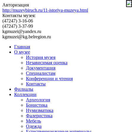
Авторизация
http://muzeybiruch.ru/11-istoriya-muzeya.html
Контакты музея:
(47247) 3-16-06
(47247) 3-37-99
kgmuzei@yandex.ru
kgmuzei@kg.belregion.ru
Главная
О музее
История музея
Независимая оценка
Документация
Специалистам
Конференции и чтения
Контакты
Филиалы
Коллекции
Археология
Бонистика
Нумизматика
Фалеристика
Мебель
Одежда
Естественнонаучные материалы