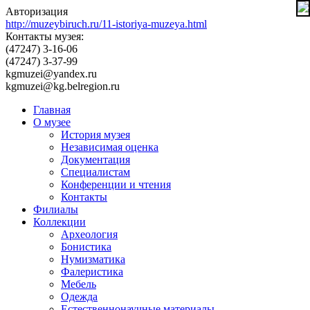
Авторизация
http://muzeybiruch.ru/11-istoriya-muzeya.html
Контакты музея:
(47247) 3-16-06
(47247) 3-37-99
kgmuzei@yandex.ru
kgmuzei@kg.belregion.ru
Главная
О музее
История музея
Независимая оценка
Документация
Специалистам
Конференции и чтения
Контакты
Филиалы
Коллекции
Археология
Бонистика
Нумизматика
Фалеристика
Мебель
Одежда
Естественнонаучные материалы