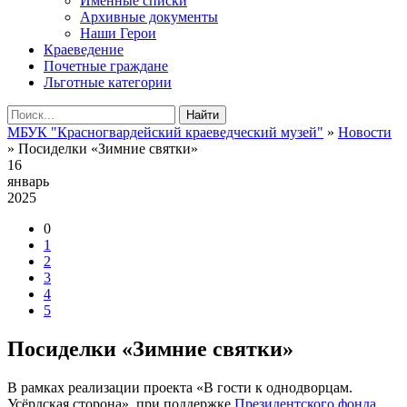
Именные списки
Архивные документы
Наши Герои
Краеведение
Почетные граждане
Льготные категории
Найти
МБУК "Красногвардейский краеведческий музей"
»
Новости
» Посиделки «Зимние святки»
16
январь
2025
0
1
2
3
4
5
Посиделки «Зимние святки»
В рамках реализации проекта «В гости к однодворцам.
Усёрдская сторона», при поддержке
Президентского фонда