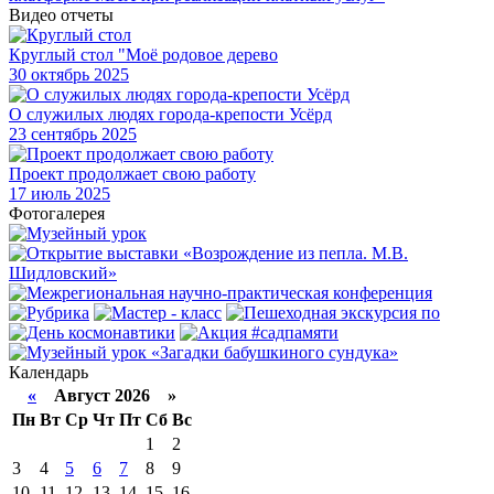
Видео отчеты
Круглый стол "Моё родовое дерево
30
октябрь 2025
О служилых людях города-крепости Усёрд
23
сентябрь 2025
Проект продолжает свою работу
17
июль 2025
Фотогалерея
Календарь
«
Август 2026 »
Пн
Вт
Ср
Чт
Пт
Сб
Вс
1
2
3
4
5
6
7
8
9
10
11
12
13
14
15
16