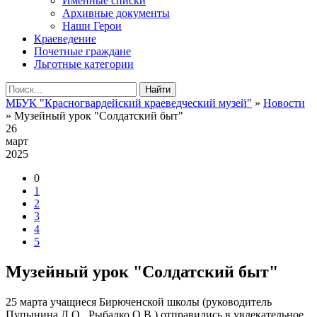
Именные списки
Архивные документы
Наши Герои
Краеведение
Почетные граждане
Льготные категории
Найти
МБУК "Красногвардейский краеведческий музей"
»
Новости
» Музейный урок "Солдатский быт"
26
март
2025
0
1
2
3
4
5
Музейный урок "Солдатский быт"
25 марта учащиеся Бирюченской школы (руководитель
Пупынина Л.О., Рыбалко О.В.) отправились в увлекательное