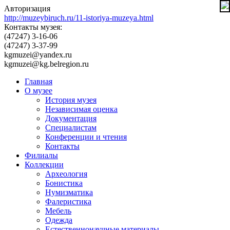
Авторизация
http://muzeybiruch.ru/11-istoriya-muzeya.html
Контакты музея:
(47247) 3-16-06
(47247) 3-37-99
kgmuzei@yandex.ru
kgmuzei@kg.belregion.ru
Главная
О музее
История музея
Независимая оценка
Документация
Специалистам
Конференции и чтения
Контакты
Филиалы
Коллекции
Археология
Бонистика
Нумизматика
Фалеристика
Мебель
Одежда
Естественнонаучные материалы