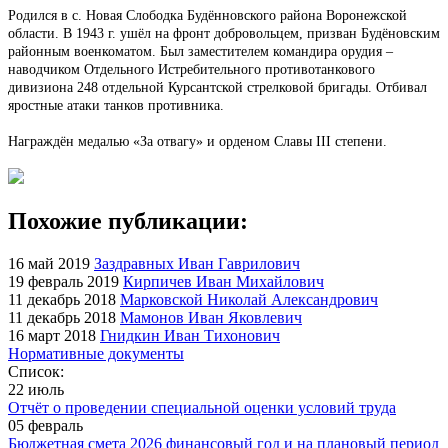
Родился в с. Новая Слободка Будённовского района Воронежской
области. В 1943 г. ушёл на фронт добровольцем, призван Будёновским
районным военкоматом. Был заместителем командира орудия –
наводчиком Отдельного Истребительного противотанкового
дивизиона 248 отдельной Курсантской стрелковой бригады. Отбивал
яростные атаки танков противника.
Награждён медалью «За отвагу» и орденом Славы III степени.
Похожие публикации:
16 май 2019
Заздравных Иван Гаврилович
19 февраль 2019
Кирпичев Иван Михайлович
11 декабрь 2018
Марковской Николай Александрович
11 декабрь 2018
Мамонов Иван Яковлевич
16 март 2018
Гнидкин Иван Тихонович
Нормативные документы
Список:
22 июль
Отчёт о проведении специальной оценки условий труда
05 февраль
Бюджетная смета 2026 финансовый год и на плановый период