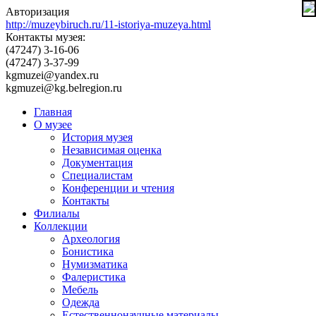
Авторизация
http://muzeybiruch.ru/11-istoriya-muzeya.html
Контакты музея:
(47247) 3-16-06
(47247) 3-37-99
kgmuzei@yandex.ru
kgmuzei@kg.belregion.ru
Главная
О музее
История музея
Независимая оценка
Документация
Специалистам
Конференции и чтения
Контакты
Филиалы
Коллекции
Археология
Бонистика
Нумизматика
Фалеристика
Мебель
Одежда
Естественнонаучные материалы