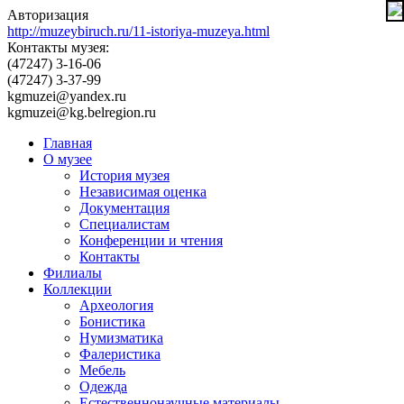
Авторизация
http://muzeybiruch.ru/11-istoriya-muzeya.html
Контакты музея:
(47247) 3-16-06
(47247) 3-37-99
kgmuzei@yandex.ru
kgmuzei@kg.belregion.ru
Главная
О музее
История музея
Независимая оценка
Документация
Специалистам
Конференции и чтения
Контакты
Филиалы
Коллекции
Археология
Бонистика
Нумизматика
Фалеристика
Мебель
Одежда
Естественнонаучные материалы