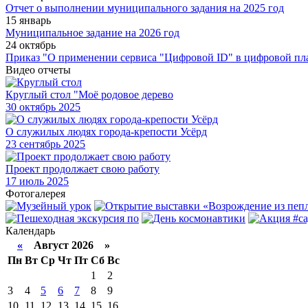
Отчет о выполнении муниципального задания на 2025 год
15 январь
Муниципальное задание на 2026 год
24 октябрь
Приказ "О применении сервиса "Цифровой ID" в цифровой пл
Видео отчеты
Круглый стол "Моё родовое дерево
30
октябрь 2025
О служилых людях города-крепости Усёрд
23
сентябрь 2025
Проект продолжает свою работу
17
июль 2025
Фотогалерея
Календарь
«
Август 2026 »
Пн
Вт
Ср
Чт
Пт
Сб
Вс
1
2
3
4
5
6
7
8
9
10
11
12
13
14
15
16