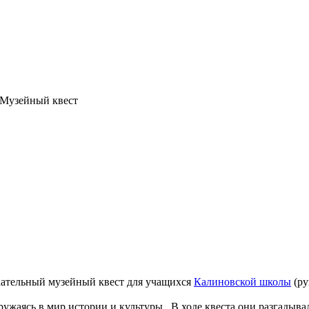
Музейный квест
екательный музейный квест для учащихся
Калиновской школы
(ру
ружаясь в мир истории и культуры . В ходе квеста они разгадыв