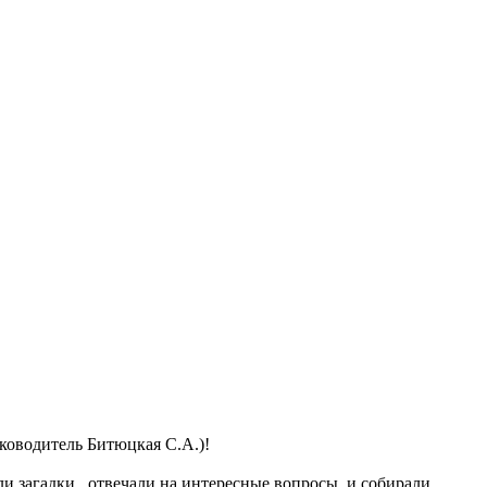
ководитель Битюцкая С.А.)!
али загадки , отвечали на интересные вопросы и собирали