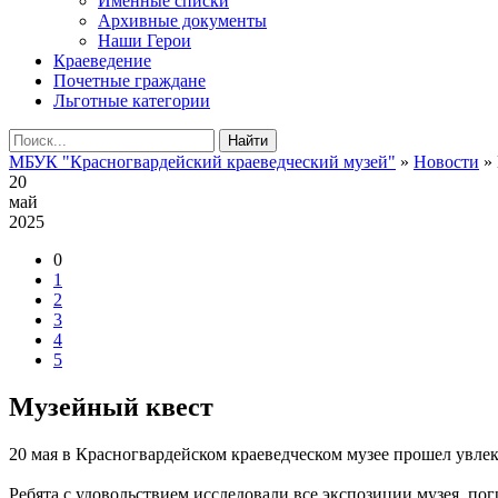
Именные списки
Архивные документы
Наши Герои
Краеведение
Почетные граждане
Льготные категории
Найти
МБУК "Красногвардейский краеведческий музей"
»
Новости
» 
20
май
2025
0
1
2
3
4
5
Музейный квест
20 мая в Красногвардейском краеведческом музее прошел увл
Ребята с удовольствием исследовали все экспозиции музея, пог