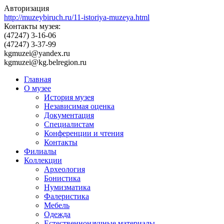
Авторизация
http://muzeybiruch.ru/11-istoriya-muzeya.html
Контакты музея:
(47247) 3-16-06
(47247) 3-37-99
kgmuzei@yandex.ru
kgmuzei@kg.belregion.ru
Главная
О музее
История музея
Независимая оценка
Документация
Специалистам
Конференции и чтения
Контакты
Филиалы
Коллекции
Археология
Бонистика
Нумизматика
Фалеристика
Мебель
Одежда
Естественнонаучные материалы