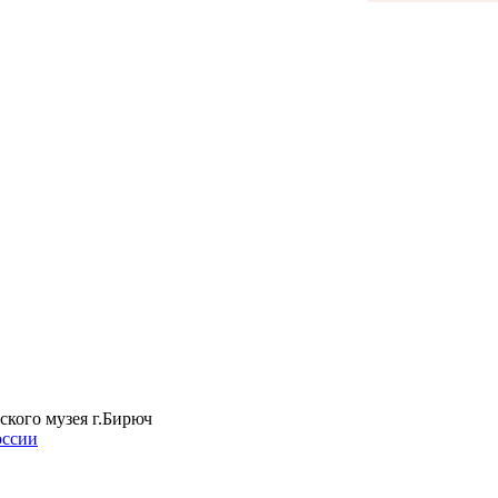
ского музея г.Бирюч
оссии