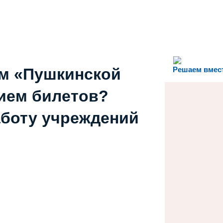
ем «Пушкинской
Решаем вмес
ием билетов?
аботу учреждений