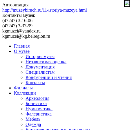
Авторизация
http://muzeybiruch.ru/11-istoriya-muzeya.html
Контакты музея:
(47247) 3-16-06
(47247) 3-37-99
kgmuzei@yandex.ru
kgmuzei@kg.belregion.ru
Главная
О музее
История музея
Независимая оценка
Документация
Специалистам
Конференции и чтения
Контакты
Филиалы
Коллекции
Археология
Бонистика
Нумизматика
Фалеристика
Мебель
Одежда
Естественнонаучные материалы