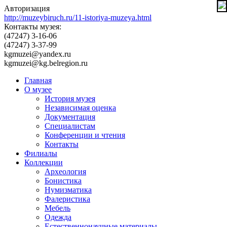
Авторизация
http://muzeybiruch.ru/11-istoriya-muzeya.html
Контакты музея:
(47247) 3-16-06
(47247) 3-37-99
kgmuzei@yandex.ru
kgmuzei@kg.belregion.ru
Главная
О музее
История музея
Независимая оценка
Документация
Специалистам
Конференции и чтения
Контакты
Филиалы
Коллекции
Археология
Бонистика
Нумизматика
Фалеристика
Мебель
Одежда
Естественнонаучные материалы